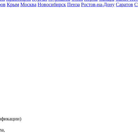
ров
Крым
Москва
Новосибирск
Пенза
Ростов-на-Дону
Саратов
С
лификации)
ла,