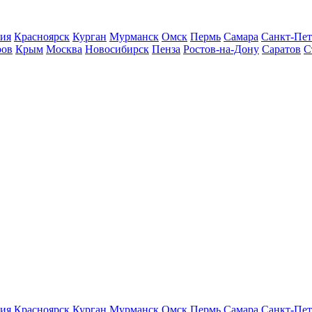
ия
Красноярск
Курган
Мурманск
Омск
Пермь
Самара
Санкт-Пет
ров
Крым
Москва
Новосибирск
Пенза
Ростов-на-Дону
Саратов
С
ия
Красноярск
Курган
Мурманск
Омск
Пермь
Самара
Санкт-Пет