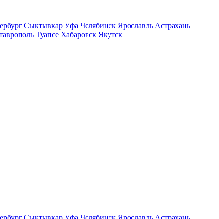
ербург
Сыктывкар
Уфа
Челябинск
Ярославль
Астрахань
таврополь
Туапсе
Хабаровск
Якутск
ербург
Сыктывкар
Уфа
Челябинск
Ярославль
Астрахань