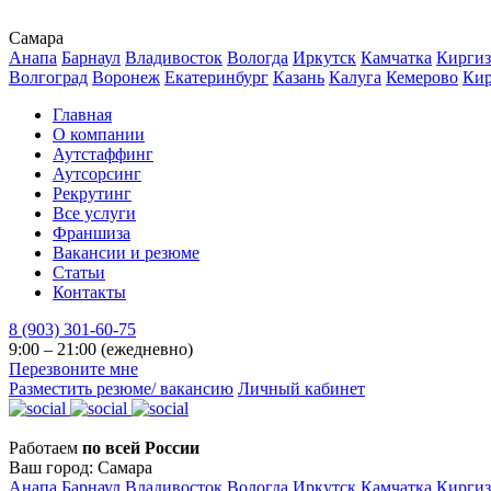
Самара
Анапа
Барнаул
Владивосток
Вологда
Иркутск
Камчатка
Киргиз
Волгоград
Воронеж
Екатеринбург
Казань
Калуга
Кемерово
Ки
Главная
О компании
Аутстаффинг
Аутсорсинг
Рекрутинг
Все услуги
Франшиза
Вакансии и резюме
Статьи
Контакты
8 (903) 301-60-75
9:00 – 21:00 (ежедневно)
Перезвоните мне
Разместить резюме/ вакансию
Личный кабинет
Работаем
по всей России
Ваш город:
Самара
Анапа
Барнаул
Владивосток
Вологда
Иркутск
Камчатка
Киргиз