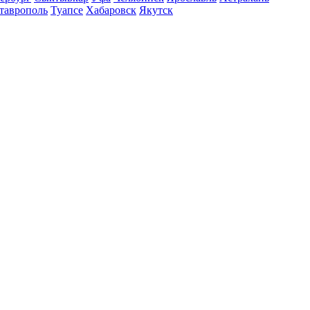
таврополь
Туапсе
Хабаровск
Якутск