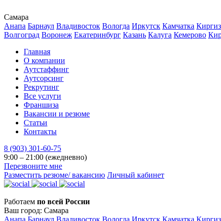
Самара
Анапа
Барнаул
Владивосток
Вологда
Иркутск
Камчатка
Киргиз
Волгоград
Воронеж
Екатеринбург
Казань
Калуга
Кемерово
Ки
Главная
О компании
Аутстаффинг
Аутсорсинг
Рекрутинг
Все услуги
Франшиза
Вакансии и резюме
Статьи
Контакты
8 (903) 301-60-75
9:00 – 21:00 (ежедневно)
Перезвоните мне
Разместить резюме/ вакансию
Личный кабинет
Работаем
по всей России
Ваш город:
Самара
Анапа
Барнаул
Владивосток
Вологда
Иркутск
Камчатка
Киргиз