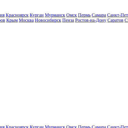
ия
Красноярск
Курган
Мурманск
Омск
Пермь
Самара
Санкт-Пет
ров
Крым
Москва
Новосибирск
Пенза
Ростов-на-Дону
Саратов
С
ия
Красноярск
Курган
Мурманск
Омск
Пермь
Самара
Санкт-Пет