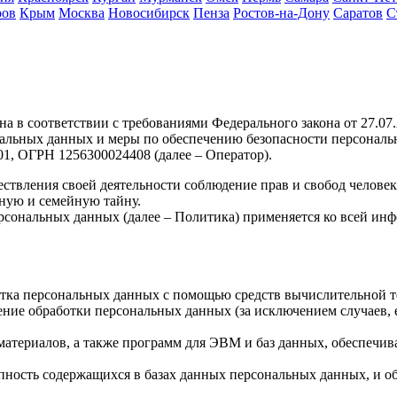
ров
Крым
Москва
Новосибирск
Пенза
Ростов-на-Дону
Саратов
С
а в соответствии с требованиями Федерального закона от 27.0
ональных данных и меры по обеспечению безопасности персона
, ОГРН 1256300024408 (далее – Оператор).
ствления своей деятельности соблюдение прав и свобод человек
ную и семейную тайну.
рсональных данных (далее – Политика) применяется ко всей ин
тка персональных данных с помощью средств вычислительной т
ние обработки персональных данных (за исключением случаев, 
материалов, а также программ для ЭВМ и баз данных, обеспечив
пность содержащихся в базах данных персональных данных, и 