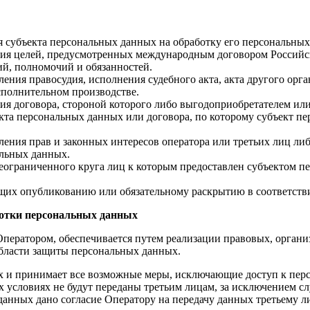
ия субъекта персональных данных на обработку его персональны
ния целей, предусмотренных международным договором Российс
й, полномочий и обязанностей.
ления правосудия, исполнения судебного акта, акта другого ор
сполнительном производстве.
ия договора, стороной которого либо выгодоприобретателем или
екта персональных данных или договора, по которому субъект п
ления прав и законных интересов оператора или третьих лиц ли
альных данных.
еограниченного круга лиц к которым предоставлен субъектом пе
ащих опубликованию или обязательному раскрытию в соответств
аботки персональных данных
Оператором, обеспечивается путем реализации правовых, орган
области защиты персональных данных.
ных и принимает все возможные меры, исключающие доступ к п
х условиях не будут переданы третьим лицам, за исключением с
 данных дано согласие Оператору на передачу данных третьему 