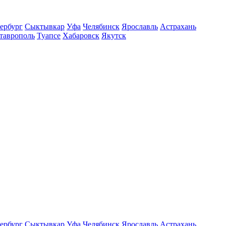
ербург
Сыктывкар
Уфа
Челябинск
Ярославль
Астрахань
таврополь
Туапсе
Хабаровск
Якутск
ербург
Сыктывкар
Уфа
Челябинск
Ярославль
Астрахань