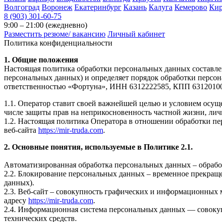
Волгоград
Воронеж
Екатеринбург
Казань
Калуга
Кемерово
Ки
8 (903) 301-60-75
9:00 – 21:00 (ежедневно)
Разместить резюме/ вакансию
Личный кабинет
Политика конфиденциальности
1. Общие положения
Настоящая политика обработки персональных данных составлен
персональных данных) и определяет порядок обработки перс
ответственностью «Фортуна», ИНН 6312222585, КПП 631201001
1.1. Оператор ставит своей важнейшей целью и условием осуще
числе защиты прав на неприкосновенность частной жизни, лич
1.2. Настоящая политика Оператора в отношении обработки пе
веб-сайта
https://mir-truda.com
.
2. Основные понятия, используемые в Политике 2.1.
Автоматизированная обработка персональных данных – обрабо
2.2. Блокирование персональных данных – временное прекраще
данных).
2.3. Веб-сайт – совокупность графических и информационных 
адресу
https://mir-truda.com
.
2.4. Информационная система персональных данных — совоку
технических средств.