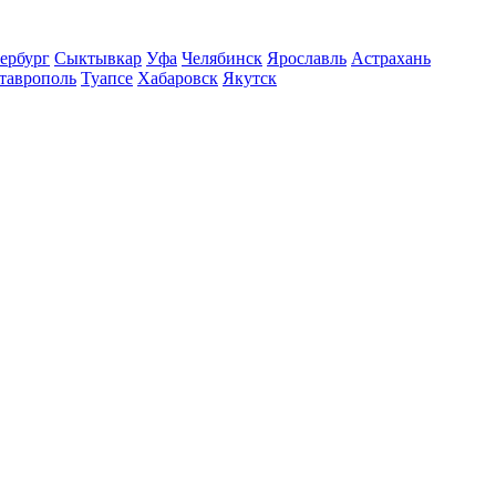
ербург
Сыктывкар
Уфа
Челябинск
Ярославль
Астрахань
таврополь
Туапсе
Хабаровск
Якутск