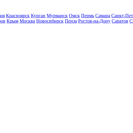
ия
Красноярск
Курган
Мурманск
Омск
Пермь
Самара
Санкт-Пет
ров
Крым
Москва
Новосибирск
Пенза
Ростов-на-Дону
Саратов
С