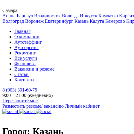
Самара
Анапа
Барнаул
Владивосток
Вологда
Иркутск
Камчатка
Киргиз
Волгоград
Воронеж
Екатеринбург
Казань
Калуга
Кемерово
Ки
Главная
О компании
Аутстаффинг
Аутсорсинг
Рекрутинг
Все услуги
Франшиза
Вакансии и резюме
Статьи
Контакты
8 (903) 301-60-75
9:00 – 21:00 (ежедневно)
Перезвоните мне
Разместить резюме/ вакансию
Личный кабинет
Город:
Казань