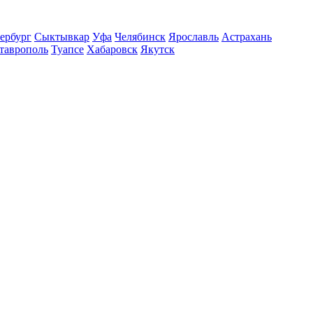
ербург
Сыктывкар
Уфа
Челябинск
Ярославль
Астрахань
таврополь
Туапсе
Хабаровск
Якутск