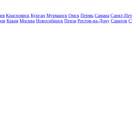
ия
Красноярск
Курган
Мурманск
Омск
Пермь
Самара
Санкт-Пет
ров
Крым
Москва
Новосибирск
Пенза
Ростов-на-Дону
Саратов
С