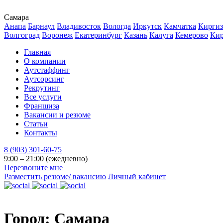
Самара
Анапа
Барнаул
Владивосток
Вологда
Иркутск
Камчатка
Киргиз
Волгоград
Воронеж
Екатеринбург
Казань
Калуга
Кемерово
Ки
Главная
О компании
Аутстаффинг
Аутсорсинг
Рекрутинг
Все услуги
Франшиза
Вакансии и резюме
Статьи
Контакты
8 (903) 301-60-75
9:00 – 21:00 (ежедневно)
Перезвоните мне
Разместить резюме/ вакансию
Личный кабинет
Город:
Самара