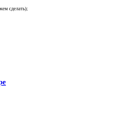
ем сделать);
ре